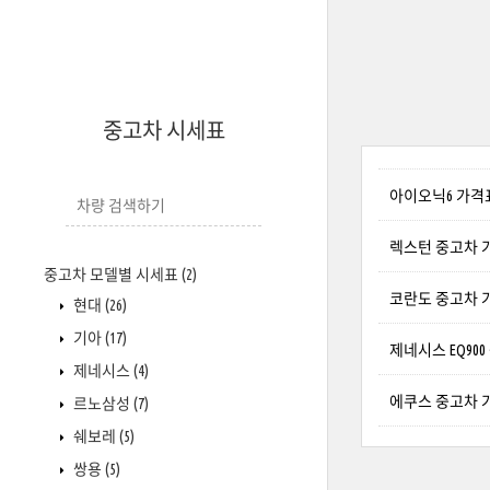
중고차 시세표
아이오닉6 가격표
렉스턴 중고차 가격
중고차 모델별 시세표
(2)
코란도 중고차 가격
현대
(26)
기아
(17)
제네시스 EQ900
제네시스
(4)
에쿠스 중고차 가격
르노삼성
(7)
쉐보레
(5)
쌍용
(5)