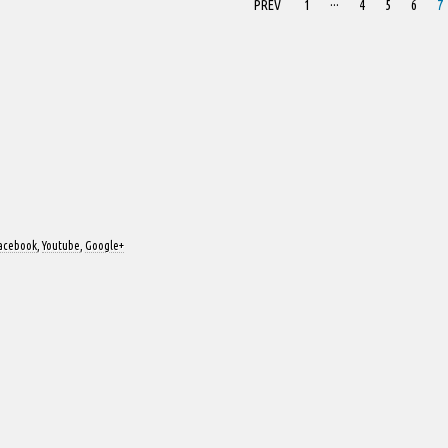
PREV
1
···
4
5
6
7
acebook
,
Youtube
,
Google+