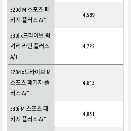
520d M 스포츠 패
4,589
키지 플러스 A/T
530i x드라이브 럭
셔리 라인 플러스
4,725
A/T
520d x드라이브 M
스포츠 패키지 플
4,813
러스 A/T
530i M 스포츠 패
4,851
키지 플러스 A/T