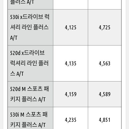
플러스 A/T
530i x드라이브 럭
셔리 라인 플러스
4,125
4,725
A/T
520d x드라이브
럭셔리 라인 플러
4,135
4,563
스 A/T
520d M 스포츠 패
4,159
4,589
키지 플러스 A/T
530i M 스포츠 패
4,235
4,851
키지 플러스 A/T