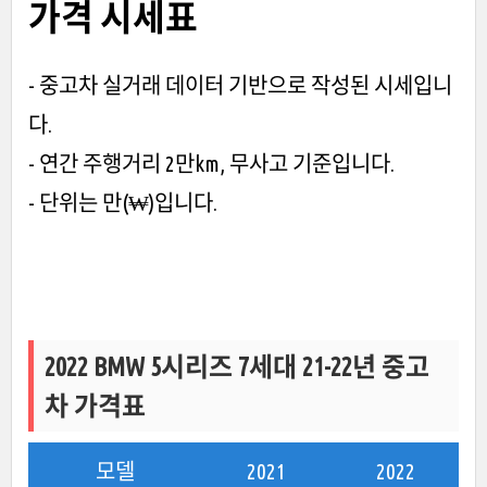
가격 시세표
- 중고차 실거래 데이터 기반으로 작성된 시세입니
다.
- 연간 주행거리 2만km, 무사고 기준입니다.
- 단위는 만(₩)입니다.
2022 BMW 5시리즈 7세대 21-22년 중고
차 가격표
모델
2021
2022