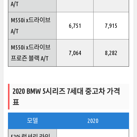
A/T
M550i x드라이브
6,751
7,915
A/T
M550i x드라이브
7,064
8,282
프로즌 블랙 A/T
2020 BMW 5시리즈 7세대 중고차 가격
표
모델
2020
520i 럭셔리 라인