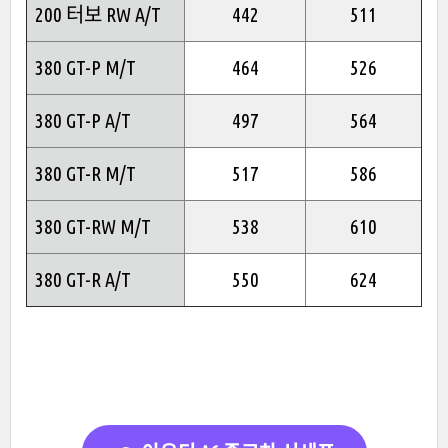
200 터보 RW A/T
442
511
380 GT-P M/T
464
526
380 GT-P A/T
497
564
380 GT-R M/T
517
586
380 GT-RW M/T
538
610
380 GT-R A/T
550
624