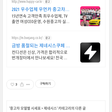
http://www.happy-car.kr
광고
2021 우수업체 우먼카 중고차는
최우수모범업체에서!
15년연속 고객만족 최우수업체, TV
출연 여성CEO운영, 수원중고차 실매
물 5만대 2009~2023년 우수 고객만족
업체 "네티즌 선정 최우수 홈페이지"
https://m.bunjang.co.kr/
광고
금방 품절되는 제네시스쿠페 국
내 최대 브랜드 중고거래
컨디션은 신상, 가격은 합리적으로
번개장터에서 만나보세요! 전국 각
지에서 올라오는 전국구 최다 상품
매일 10만 개 이상의 신규 상품 업로
드
구독하기
3
'
중고차 모델별 시세표
>
제네시스
' 카테고리의 다른 글