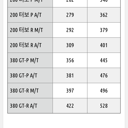
200 터보 P A/T
279
362
200 터보 R M/T
292
379
200 터보 R A/T
309
401
380 GT-P M/T
356
445
380 GT-P A/T
381
476
380 GT-R M/T
397
496
380 GT-R A/T
422
528