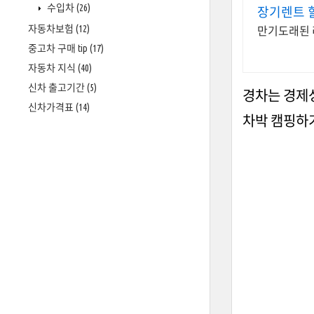
수입차
(26)
장기렌트 
자동차보험
(12)
만기도래된 
중고차 구매 tip
(17)
자동차 지식
(40)
신차 출고기간
(5)
경차는 경제
신차가격표
(14)
차박 캠핑하기