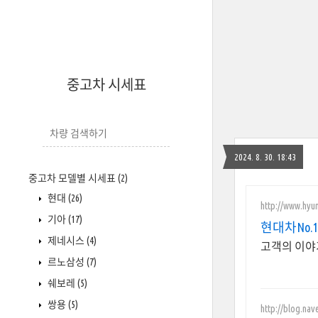
중고차 시세표
2024. 8. 30. 18:43
중고차 모델별 시세표
(2)
현대
(26)
http://www.hyu
기아
(17)
현대차No
제네시스
(4)
고객의 이야
르노삼성
(7)
쉐보레
(5)
쌍용
(5)
http://blog.nav